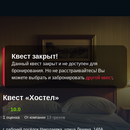
Квест закрыт!
Данный квест закрыт и не доступен для
бронирования. Но не расстраивайтесь! Вы
можете выбрать и забронировать
другой квест
.
Квест «Хостел»
10.0
1 оценка
13 грехов
От компании
г. рабочий посёлок Николаевка, улица Ленина, 148А