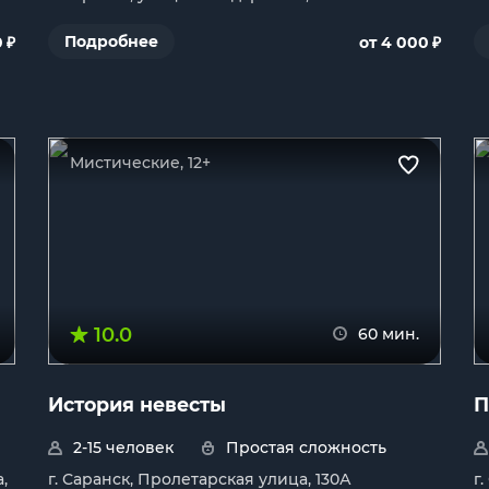
₽
₽
Подробнее
0
от 4 000
Мистические, 12+
10.0
60 мин.
История невесты
П
2-15 человек
Простая сложность
,
г. Саранск, Пролетарская улица, 130А
г