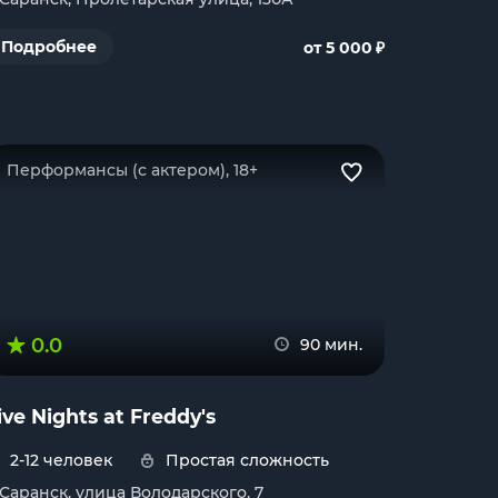
₽
Подробнее
от 5 000
Перформансы (с актером), 18+
0.0
90 мин.
ive Nights at Freddy's
2-12 человек
Простая сложность
. Саранск, улица Володарского, 7