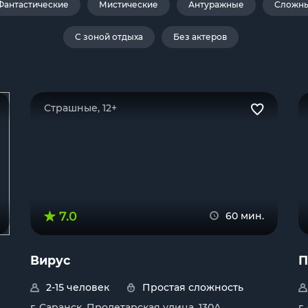
Фантастические
Мистические
Антуражные
Сложн
С зоной отдыха
Без актеров
Страшные, 12+
7.0
60 мин.
Вирус
П
2-15 человек
Простая сложность
г. Саранск, Пролетарская улица, 130А
г