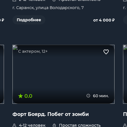
г. Саранск, улица Володарского, 7
г
₽
₽
Подробнее
0
от 4 000
С актером, 12+
0.0
60 мин.
Форт Боярд. Побег от зомби
П
4-12 человек
Простая сложность