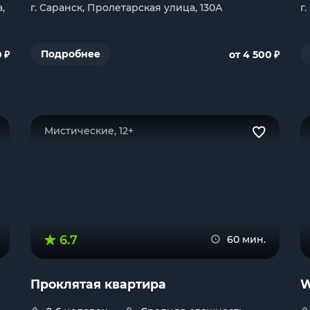
,
г. Саранск, Пролетарская улица, 130А
г
₽
₽
Подробнее
0
от 4 500
Мистические, 12+
6.7
60 мин.
Проклятая квартира
W