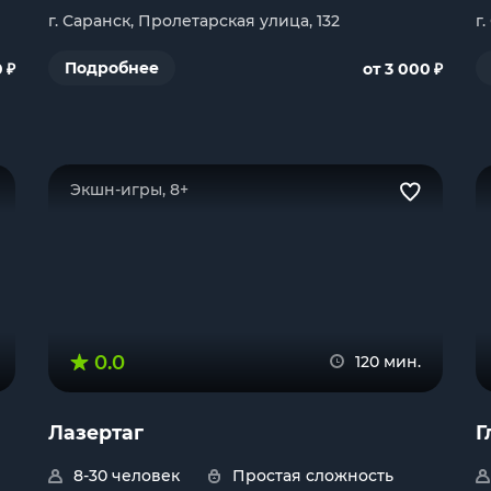
г. Саранск, Пролетарская улица, 132
г
₽
₽
Подробнее
0
от 3 000
Экшн-игры, 8+
0.0
120 мин.
Лазертаг
Г
8-30 человек
Простая сложность