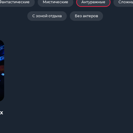
Фантастические
Мистические
Антуражные
Сложн
С зоной отдыха
Без актеров
х