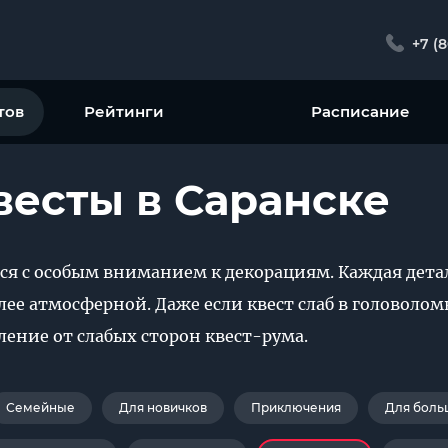
+7 (
тов
Рейтинги
Расписание
есты в Саранске
ся с особым вниманием к декорациям. Каждая детал
олее атмосферной. Даже если квест слаб в головол
ение от слабых сторон квест-рума.
Семейные
Для новичков
Приключения
Для боль