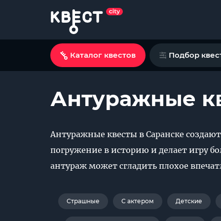
Каталог квестов
Подбор квес
Антуражные кв
Антуражные квесты в Саранске создают
погружение в историю и делает игру б
антураж может сгладить плохое впечатл
Страшные
С актером
Детские