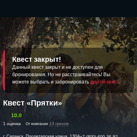
Квест закрыт!
Данный квест закрыт и не доступен для
бронирования. Но не расстраивайтесь! Вы
можете выбрать и забронировать
другой квест
.
Квест «Прятки»
10.0
1 оценка
13 грехов
От компании
г. Саранск, Пролетарская улица, 130А
+7 (800) 600-36-92