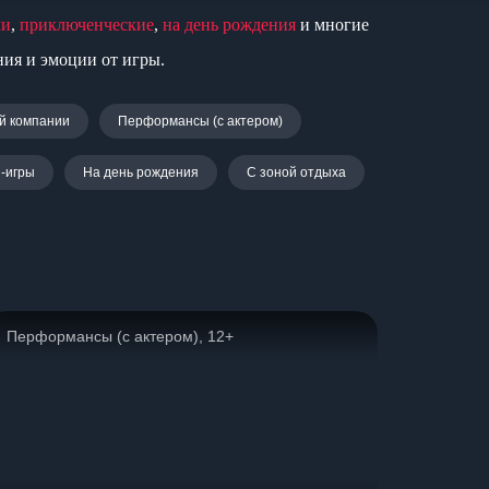
ми
,
приключенческие
,
на день рождения
и многие
ния и эмоции от игры.
й компании
Перформансы (с актером)
-игры
На день рождения
С зоной отдыха
Перформансы (с актером), 12+